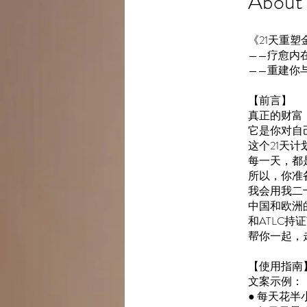
About
《21天重
——疗愈内
——重建你
【前言】
真正的财富
它是你对自
这个21天
每一天，都
所以，你准
我会用我二
中国和欧洲
和ATLC持
帮你一起，
【使用指南
文案示例：
● 每天花