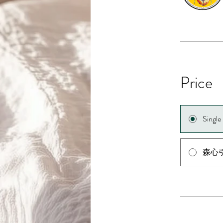
Price
Singl
森心