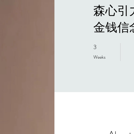
森心引力
金钱信
3
3 Weeks
Weeks