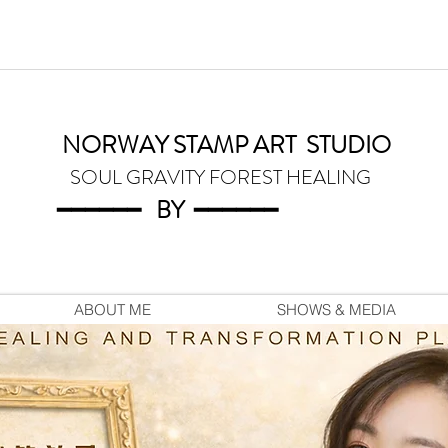
NORWAY STAMP ART
STUDIO
SOUL GRAVITY FOREST HEALING
━━━━━━
BY
━━━
━━━
ABOUT ME
SHOWS & MEDIA