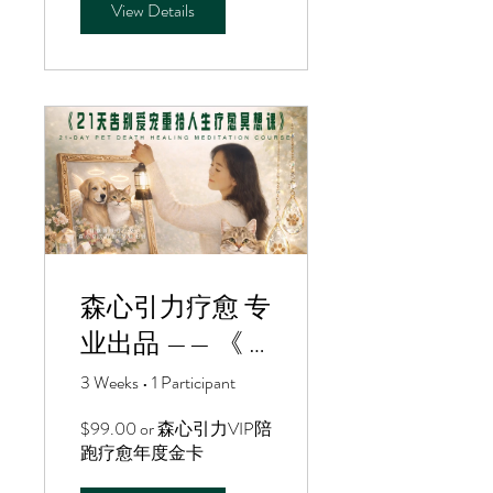
View Details
森心引力疗愈 专
业出品 —— 《 21
天告别爱宠重拾
3 Weeks
•
1 Participant
人生疗愈冥想课
$99.00 or 森心引力VIP陪
》
跑疗愈年度金卡