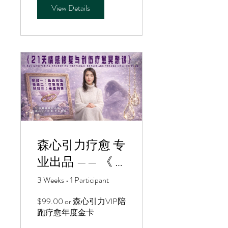
View Details
森心引力疗愈 专
业出品 —— 《 21
天情感修复与创
3 Weeks
•
1 Participant
伤疗愈冥想课 》
$99.00 or 森心引力VIP陪
跑疗愈年度金卡