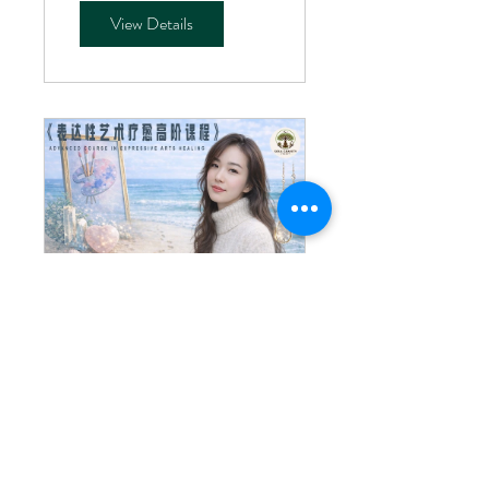
View Details
表达性艺术疗愈
高阶实操课程
Advanced Course
7 Participants
in Expressive Arts
$877.00 or 森心引力VIP
Healing
陪跑疗愈年度金卡