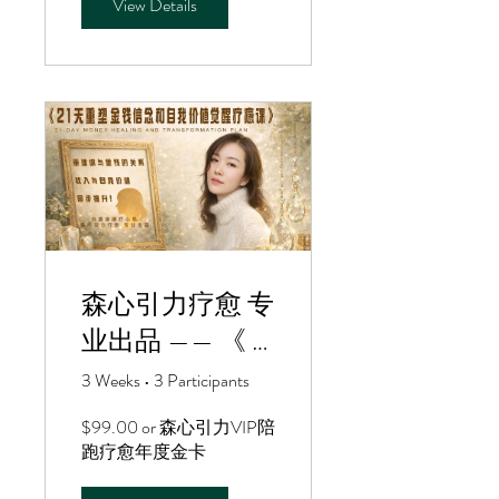
View Details
森心引力疗愈 专
业出品 —— 《 21
天 重塑金钱信念
3 Weeks
•
3 Participants
与自我价值觉醒
$99.00 or 森心引力VIP陪
课程 》
跑疗愈年度金卡