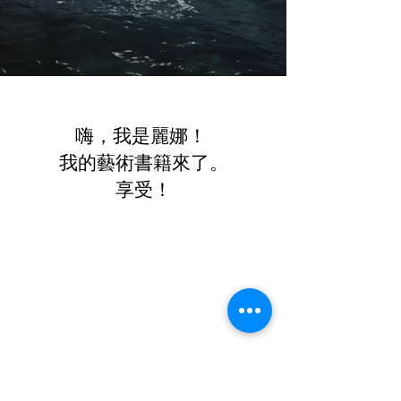
認識我的
藝術出版物！
嗨，我是麗娜！
我的藝術書籍來了。
享受！