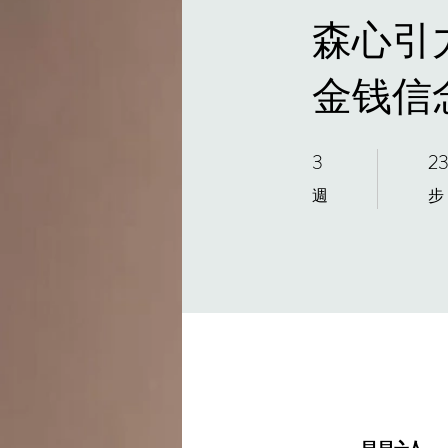
森心引力
金钱信
3
2
3 週
23 
週
步