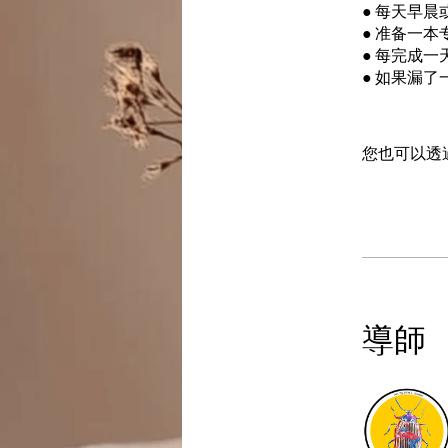
● 每天早
● 准备一
● 每完成
● 如果漏
您也可以透
導師