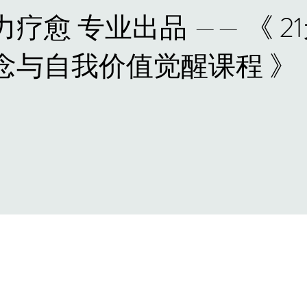
疗愈 专业出品 —— 《 2
念与自我价值觉醒课程 》
3
步