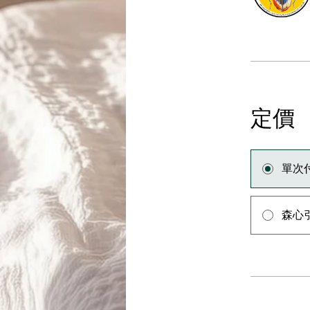
定價
單次
森心