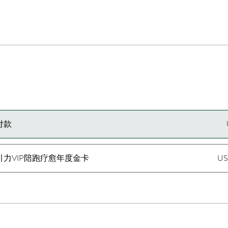
付款
引力VIP陪跑疗愈年度金卡
US