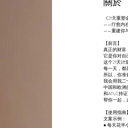
關於
《21天重
——疗愈内
——重建你
【前言】
真正的财富
它是你对自
这个21天
每一天，都
所以，你准
我会用我二
中国和欧洲
和ATLC持
帮你一起，
【使用指南
文案示例：
● 每天花