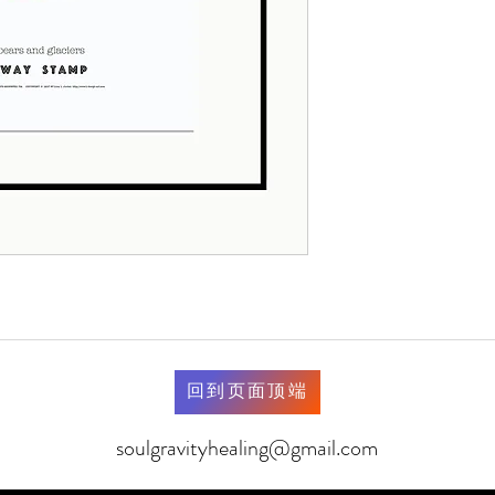
回到页面顶端
soulgravityhealing@gmail.com